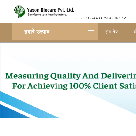
GST : 06AAACY4838P1ZP
हमारे उत्पाद
होम पेज
क